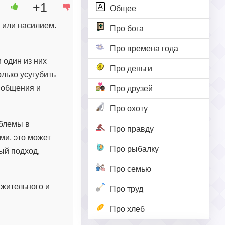
+1
Общее
 или насилием.
Про бога
Про времена года
 один из них
Про деньги
олько усугубить
 общения и
Про друзей
Про охоту
облемы в
Про правду
ми, это может
Про рыбалку
ый подход,
Про семью
жительного и
Про труд
Про хлеб