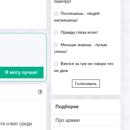
перетрут
Поспешишь - людей
насмешишь!
Правда глаза колет
Меньше знаешь - лучше
спишь!
Взялся за гуж не говори что
не дюж
Я могу лучше!
Голосовать
Подборки
Про армию
йти ответ среди