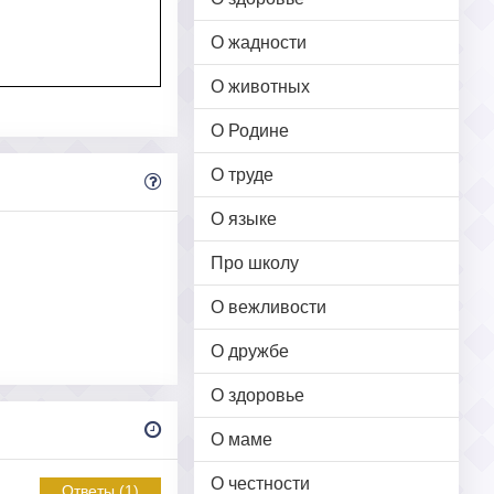
О жадности
О животных
О Родине
О труде
О языке
Про школу
О вежливости
О дружбе
О здоровье
О маме
О честности
Ответы (1)