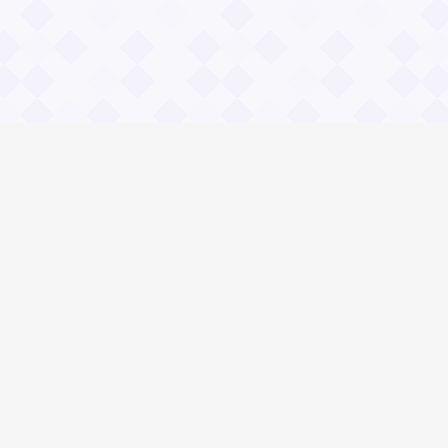
Социальные сети
древней философии. Аристотель.