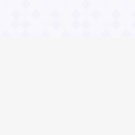
Общие вопросы
Зачем нужны и чему учат пословицы?
Правила сайта Значение пословиц
Реклама на сайте.
 «Сайт значение пословицы» Пословица - сохранившийся обломок 