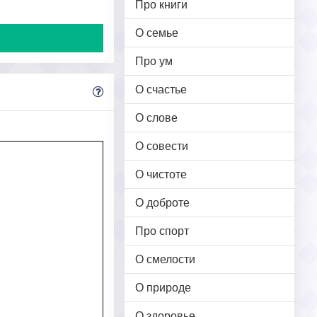
Про книги
О семье
Про ум
О счастье
О слове
О совести
О чистоте
О доброте
Про спорт
О смелости
О природе
О здоровье