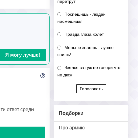
перетрут
Поспешишь - людей
насмешишь!
Правда глаза колет
Меньше знаешь - лучше
спишь!
Я могу лучше!
Взялся за гуж не говори что
не дюж
Голосовать
йти ответ среди
Подборки
Про армию