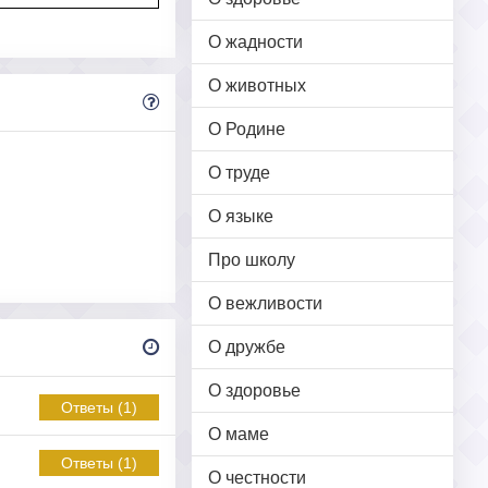
О жадности
О животных
О Родине
О труде
О языке
Про школу
О вежливости
О дружбе
О здоровье
Ответы (1)
О маме
Ответы (1)
О честности