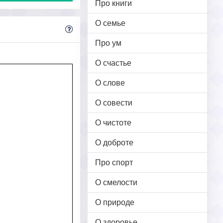
Про книги
О семье
Про ум
О счастье
О слове
О совести
О чистоте
О доброте
Про спорт
О смелости
О природе
О здоровье