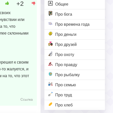
+2
Общее
 своих
Про бога
очувствии или
Про времена года
 то, что
олее склонными
Про деньги
Про друзей
Про охоту
перешел к своим
Про правду
-то жалуется, и
Про рыбалку
 на то, что этот
Про семью
Про труд
Ссылка
Про хлеб