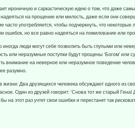
ает ироничную и саркастическую идею о том, что даже сам
 надеяться на прощение или милость, даже если они совер
е часто употребляется, чтобы подчеркнуть, что некоторые 
ли ошибок, но все равно надеяться на помилование или пр
о иногда люди могут себе позволить быть глупыми или нев
упость или неразумные поступки будут прощены ‘Богом’ или с
ть внимание на неверное или неразумное поведение челов
ее разумно.
 жизни: Два друзящихся человека обсуждают одного из сво
асное. Один из друзей говорит: ‘Снова тот же старый Гена! 
 бы на этот раз учтет свои ошибки и перестанет так рисковат