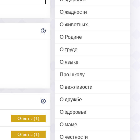
О жадности
О животных
О Родине
О труде
О языке
Про школу
О вежливости
О дружбе
О здоровье
Ответы (1)
О маме
Ответы (1)
О честности