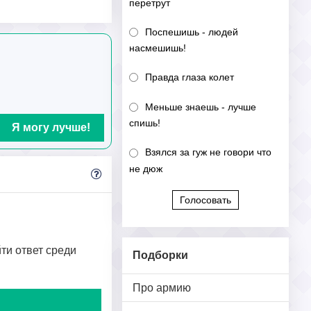
перетрут
Поспешишь - людей
насмешишь!
Правда глаза колет
Меньше знаешь - лучше
спишь!
Я могу лучше!
Взялся за гуж не говори что
не дюж
Голосовать
йти ответ среди
Подборки
Про армию