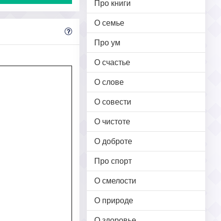
Про книги
О семье
Про ум
О счастье
О слове
О совести
О чистоте
О доброте
Про спорт
О смелости
О природе
О здоровье