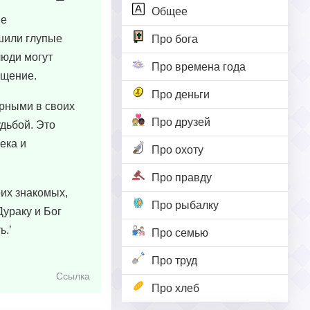
Общее
ые
шили глупые
Про бога
люди могут
Про времена года
ощение.
Про деньги
ерными в своих
Про друзей
удьбой. Это
ека и
Про охоту
Про правду
их знакомых,
Про рыбалку
Дураку и Бог
ь.’
Про семью
Про труд
Ссылка
Про хлеб