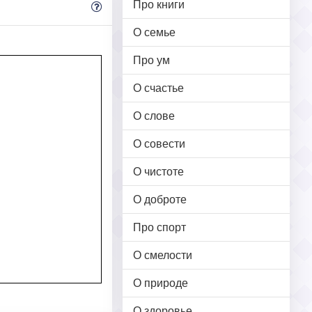
Про книги
О семье
Про ум
О счастье
О слове
О совести
О чистоте
О доброте
Про спорт
О смелости
О природе
О здоровье