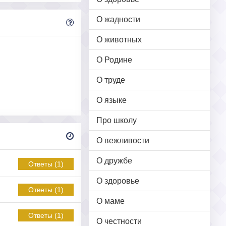
О жадности
О животных
О Родине
О труде
О языке
Про школу
О вежливости
О дружбе
Ответы (1)
О здоровье
Ответы (1)
О маме
Ответы (1)
О честности