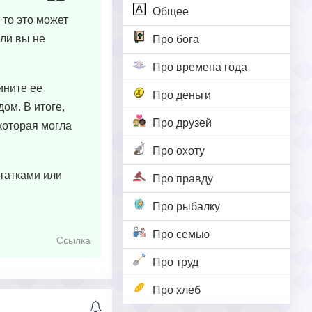
Общее
 то это может
сли вы не
Про бога
Про времена года
ините ее
Про деньги
ом. В итоге,
Про друзей
которая могла
Про охоту
татками или
Про правду
Про рыбалку
Про семью
Ссылка
Про труд
Про хлеб