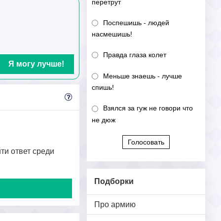
перетрут
Поспешишь - людей
насмешишь!
Правда глаза колет
Я могу лучше!
Меньше знаешь - лучше
спишь!
Взялся за гуж не говори что
не дюж
Голосовать
йти ответ среди
Подборки
Про армию