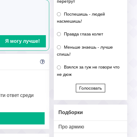
перетрут
Поспешишь - людей
насмешишь!
Правда глаза колет
Я могу лучше!
Меньше знаешь - лучше
спишь!
Взялся за гуж не говори что
не дюж
Голосовать
йти ответ среди
Подборки
Про армию