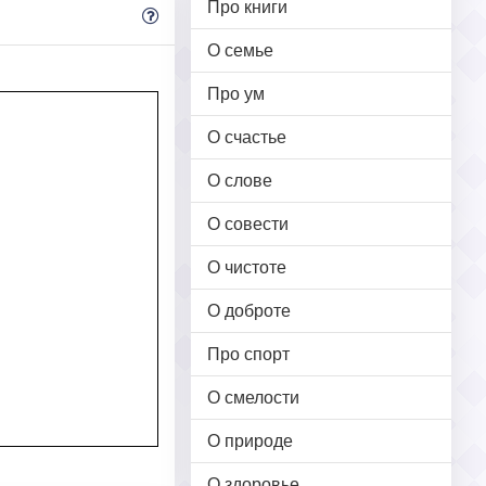
Про книги
О семье
Про ум
О счастье
О слове
О совести
О чистоте
О доброте
Про спорт
О смелости
О природе
О здоровье