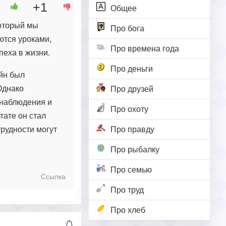
+1
Общее
который мы
Про бога
ются уроками,
Про времена года
пеха в жизни.
Про деньги
йн был
Однако
Про друзей
 наблюдения и
Про охоту
тате он стал
трудности могут
Про правду
Про рыбалку
Про семью
Ссылка
Про труд
Про хлеб