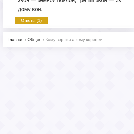
звон — земной поклон; третий звон — из
дому вон.
Ответы (1)
Главная
›
Общее
›
Кому вершки а кому корешки.