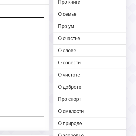
Про книги
О семье
Про ум
О счастье
О слове
О совести
О чистоте
О доброте
Про спорт
О смелости
О природе
О здоровье