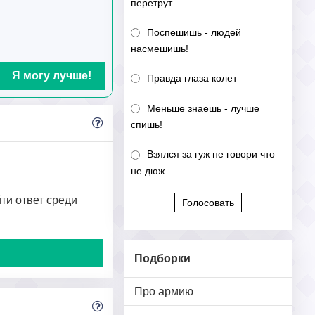
перетрут
Поспешишь - людей
насмешишь!
Я могу лучше!
Правда глаза колет
Меньше знаешь - лучше
спишь!
Взялся за гуж не говори что
не дюж
йти ответ среди
Голосовать
Подборки
Про армию