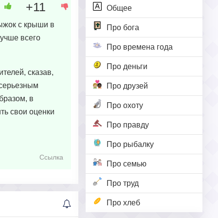
+11
Общее
ыжок с крыши в
Про бога
лучше всего
Про времена года
Про деньги
телей, сказав,
 серьезным
Про друзей
бразом, в
Про охоту
ть свои оценки
Про правду
Про рыбалку
Ссылка
Про семью
Про труд
Про хлеб