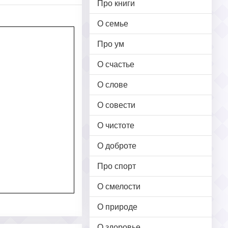
Про книги
О семье
Про ум
О счастье
О слове
О совести
О чистоте
О доброте
Про спорт
О смелости
О природе
О здоровье