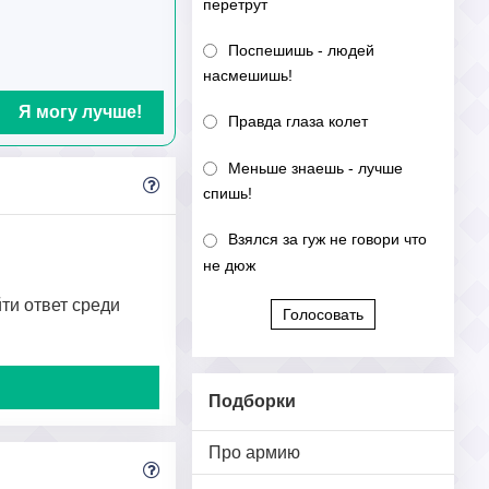
перетрут
Поспешишь - людей
насмешишь!
Я могу лучше!
Правда глаза колет
Меньше знаешь - лучше
спишь!
Взялся за гуж не говори что
не дюж
йти ответ среди
Голосовать
Подборки
Про армию