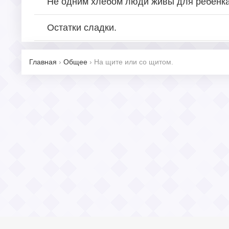
Не одним хлебом люди живы для ребенка
Остатки сладки.
Главная
›
Общее
›
На щите или со щитом.