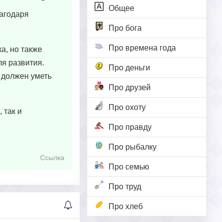
Общее
лагодаря
Про бога
Про времена года
а, но также
я развития.
Про деньги
е должен уметь
Про друзей
Про охоту
 так и
Про правду
Про рыбалку
Ссылка
Про семью
Про труд
Про хлеб