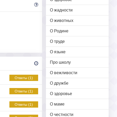
О жадности
О животных
О Родине
О труде
О языке
Про школу
О вежливости
Ответы (1)
О дружбе
Ответы (1)
О здоровье
О маме
Ответы (1)
О честности