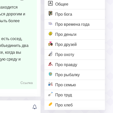
Общее
находится
ься дорогим и
Про бога
быть более
Про времена года
Про деньги
 есть сосед,
Про друзей
объединить два
е, когда вы
Про охоту
ую среду и
Про правду
Про рыбалку
Ссылка
Про семью
Про труд
Про хлеб