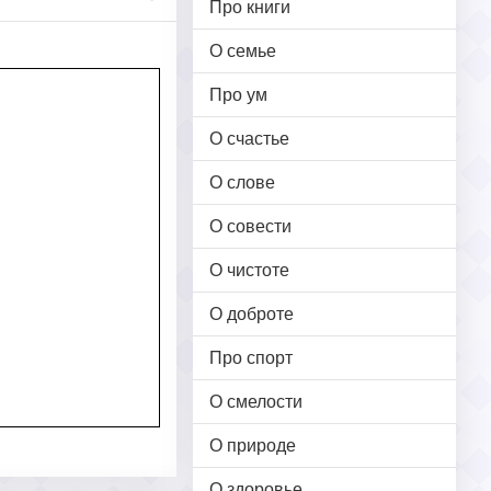
Про книги
О семье
Про ум
О счастье
О слове
О совести
О чистоте
О доброте
Про спорт
О смелости
О природе
О здоровье