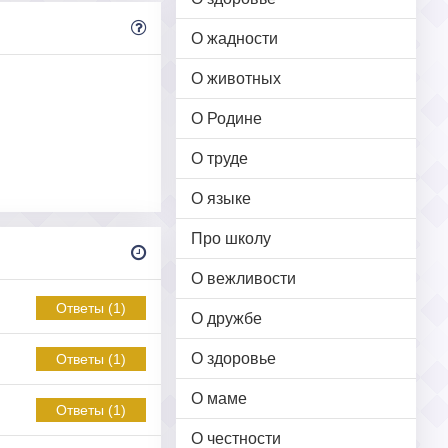
О жадности
О животных
О Родине
О труде
О языке
Про школу
О вежливости
Ответы (1)
О дружбе
О здоровье
Ответы (1)
О маме
Ответы (1)
О честности