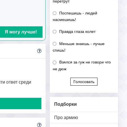
перетрут
Поспешишь - людей
насмешишь!
Правда глаза колет
Я могу лучше!
Меньше знаешь - лучше
спишь!
Взялся за гуж не говори что
не дюж
Голосовать
йти ответ среди
Подборки
Про армию