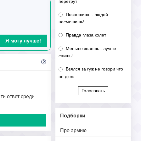
перетрут
Поспешишь - людей
насмешишь!
Правда глаза колет
Я могу лучше!
Меньше знаешь - лучше
спишь!
Взялся за гуж не говори что
не дюж
Голосовать
йти ответ среди
Подборки
Про армию