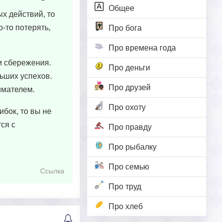
Общее
х действий, то
-то потерять,
Про бога
Про времена года
и сбережения.
Про деньги
льших успехов.
Про друзей
имателем.
Про охоту
ибок, то вы не
ся с
Про правду
Про рыбалку
Про семью
Ссылка
Про труд
Про хлеб