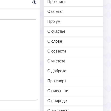
Про книги
О семье
Про ум
О счастье
О слове
О совести
О чистоте
О доброте
Про спорт
О смелости
О природе
О здоровье