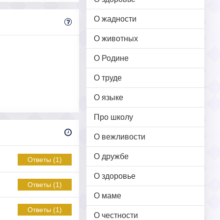
О жадности
О животных
О Родине
О труде
О языке
Про школу
О вежливости
О дружбе
Ответы (1)
О здоровье
Ответы (1)
О маме
Ответы (1)
О честности