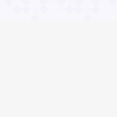
Информация
Владимир Даль
О проекте Значение пословиц
Контакты
Общие вопросы
Зачем нужны и чему учат пословицы?
Правила сайта Значение пословиц