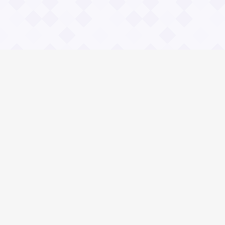
Информация
Владимир Даль
О проекте Значение пословиц
Контакты
Общие вопросы
Зачем нужны и чему учат пословицы?