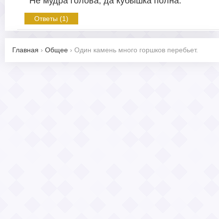
Не мудра голова, да кубышка полна.
Ответы (1)
Главная
›
Общее
›
Один камень много горшков перебьет.