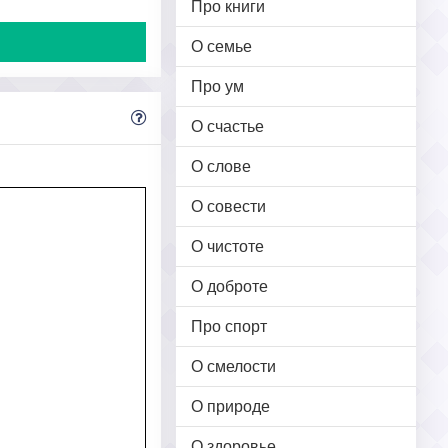
Про книги
О семье
Про ум
О счастье
О слове
О совести
О чистоте
О доброте
Про спорт
О смелости
О природе
О здоровье