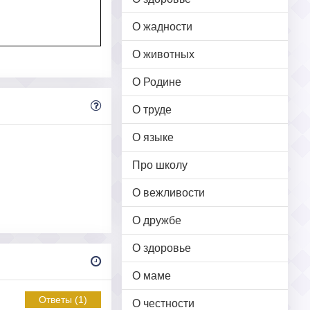
О жадности
О животных
О Родине
О труде
О языке
Про школу
О вежливости
О дружбе
О здоровье
О маме
Ответы (1)
О честности