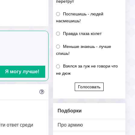
перетрут
Поспешишь - людей
насмешишь!
Правда глаза колет
Меньше знаешь - лучше
спишь!
Взялся за гуж не говори что
Я могу лучше!
не дюж
Голосовать
Подборки
Про армию
йти ответ среди