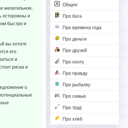
Общее
ли желательное,
ть осторожны и
Про бога
ком быстро и
Про времена года
Про деньги
ый вы хотите
Про друзей
ется его
виться и
Про охоту
стоит риска и
Про правду
Про рыбалку
редложение о
 потенциальные
Про семью
жные
Про труд
Про хлеб