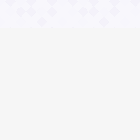
Информация
Владимир Даль
О проекте Значение пословиц
Контакты
Общие вопросы
Зачем нужны и чему учат пословицы?
Правила сайта Значение пословиц