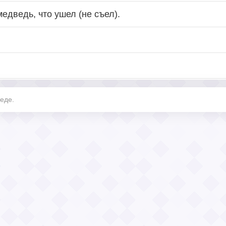
медведь, что ушел (не съел).
седе.