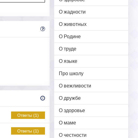
О жадности
О животных
О Родине
О труде
О языке
Про школу
О вежливости
О дружбе
О здоровье
Ответы (1)
О маме
Ответы (1)
О честности