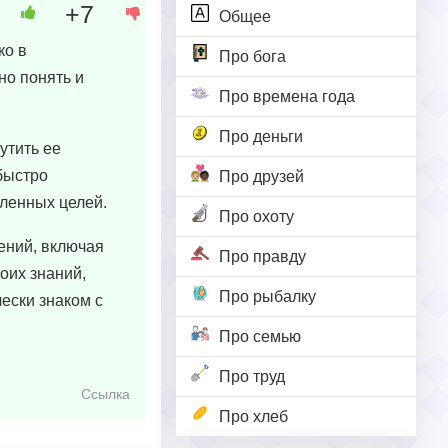
+7
Общее
ко в
Про бога
но понять и
Про времена года
Про деньги
утить ее
 быстро
Про друзей
вленных целей.
Про охоту
ений, включая
Про правду
оих знаний,
Про рыбалку
чески знаком с
Про семью
Про труд
Ссылка
Про хлеб