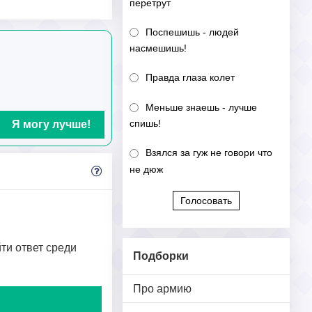
перетрут
Поспешишь - людей
насмешишь!
Правда глаза колет
Меньше знаешь - лучше
спишь!
Я могу лучше!
Взялся за гуж не говори что
не дюж
Голосовать
йти ответ среди
Подборки
Про армию