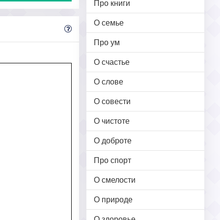
Про книги
О семье
Про ум
О счастье
О слове
О совести
О чистоте
О доброте
Про спорт
О смелости
О природе
О здоровье