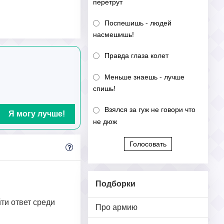
перетрут
Поспешишь - людей
насмешишь!
Правда глаза колет
Меньше знаешь - лучше
спишь!
Взялся за гуж не говори что
Я могу лучше!
не дюж
Голосовать
Подборки
йти ответ среди
Про армию