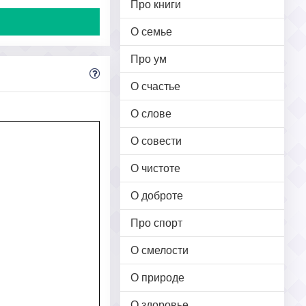
Про книги
О семье
Про ум
О счастье
О слове
О совести
О чистоте
О доброте
Про спорт
О смелости
О природе
О здоровье