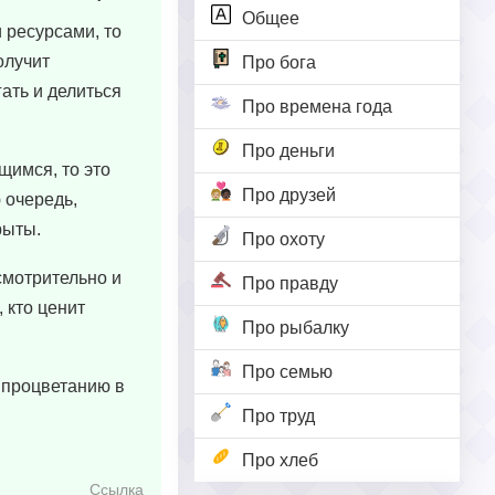
Общее
 ресурсами, то
олучит
Про бога
ать и делиться
Про времена года
Про деньги
щимся, то это
Про друзей
 очередь,
рыты.
Про охоту
смотрительно и
Про правду
 кто ценит
Про рыбалку
Про семью
и процветанию в
Про труд
Про хлеб
Ссылка