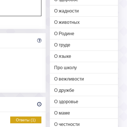
О жадности
О животных
О Родине
О труде
О языке
Про школу
О вежливости
О дружбе
О здоровье
О маме
Ответы (1)
О честности