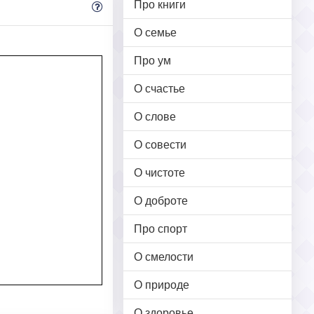
Про книги
О семье
Про ум
О счастье
О слове
О совести
О чистоте
О доброте
Про спорт
О смелости
О природе
О здоровье