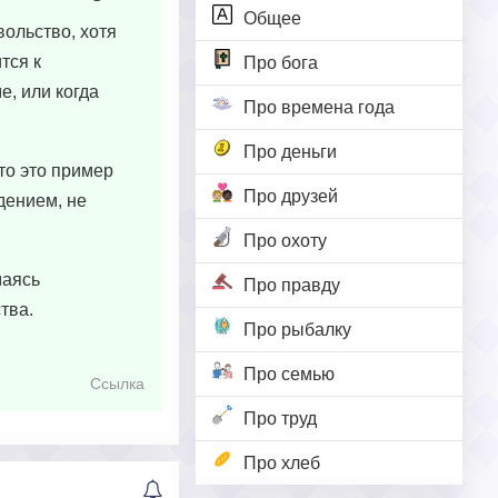
Общее
вольство, хотя
тся к
Про бога
е, или когда
Про времена года
Про деньги
то это пример
Про друзей
дением, не
Про охоту
маясь
Про правду
тва.
Про рыбалку
Про семью
Ссылка
Про труд
Про хлеб