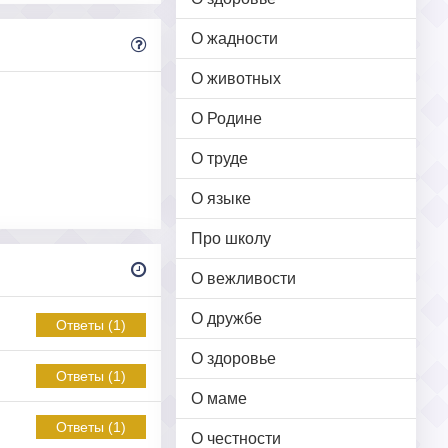
О жадности
О животных
О Родине
О труде
О языке
Про школу
О вежливости
О дружбе
Ответы (1)
О здоровье
Ответы (1)
О маме
Ответы (1)
О честности