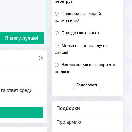
перетрут
Поспешишь - людей
насмешишь!
Правда глаза колет
Я могу лучше!
Меньше знаешь - лучше
спишь!
Взялся за гуж не говори что
не дюж
Голосовать
йти ответ среди
Подборки
Про армию