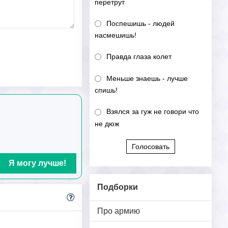
перетрут
Поспешишь - людей
насмешишь!
Правда глаза колет
Меньше знаешь - лучше
спишь!
Взялся за гуж не говори что
не дюж
Голосовать
Я могу лучше!
Подборки
Про армию