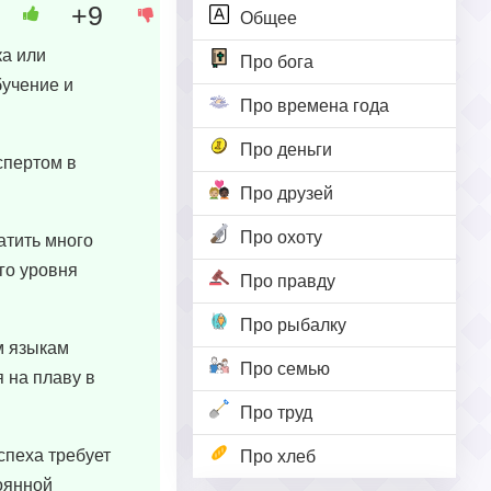
+9
Общее
ка или
Про бога
бучение и
Про времена года
Про деньги
кспертом в
Про друзей
Про охоту
атить много
го уровня
Про правду
Про рыбалку
м языкам
Про семью
 на плаву в
Про труд
спеха требует
Про хлеб
тоянной