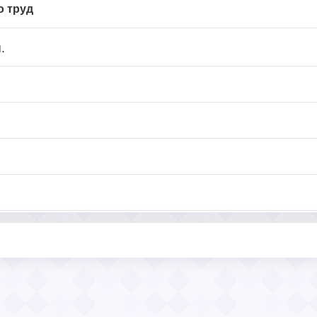
о труд
.