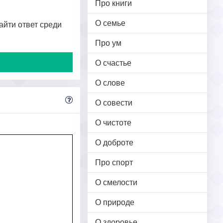
Про книги
О семье
найти ответ среди
Про ум
О счастье
О слове
О совести
О чистоте
О доброте
Про спорт
О смелости
О природе
О здоровье