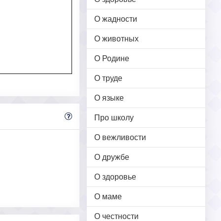
О жадности
О животных
О Родине
О труде
О языке
Про школу
О вежливости
О дружбе
О здоровье
О маме
О честности