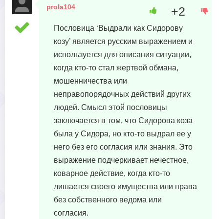
prola104
+2
2 февраля, 2024 в 11:48
Пословица ‘Выдрали как Сидорову
козу’ является русским выражением и
используется для описания ситуации,
когда кто-то стал жертвой обмана,
мошенничества или
неправопорядочных действий других
людей. Смысл этой пословицы
заключается в том, что Сидорова коза
была у Сидора, но кто-то выдрал ее у
него без его согласия или знания. Это
выражение подчеркивает нечестное,
коварное действие, когда кто-то
лишается своего имущества или права
без собственного ведома или
согласия.