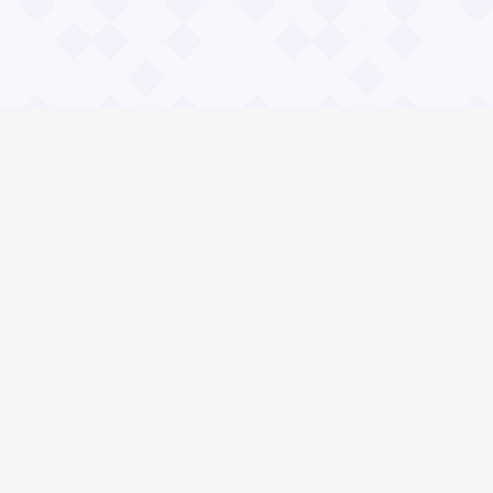
Информация
Владимир Даль
О проекте Значение пословиц
Контакты
Общие вопросы
Зачем нужны и чему учат пословицы?