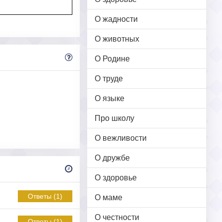
О жадности
О животных
О Родине
О труде
О языке
Про школу
О вежливости
О дружбе
О здоровье
Ответы (1)
О маме
О честности
Ответы (1)