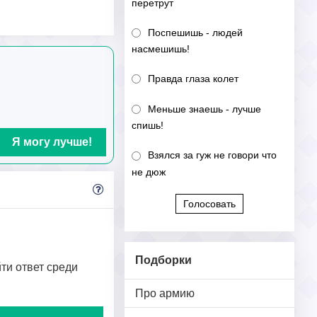
перетрут
Поспешишь - людей
насмешишь!
Правда глаза колет
Меньше знаешь - лучше
спишь!
Я могу лучше!
Взялся за гуж не говори что
не дюж
Голосовать
Подборки
йти ответ среди
Про армию