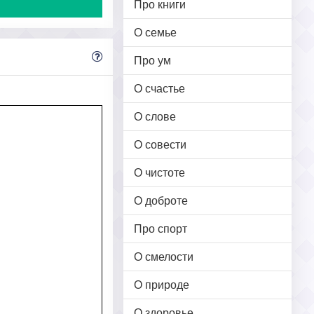
Про книги
О семье
Про ум
О счастье
О слове
О совести
О чистоте
О доброте
Про спорт
О смелости
О природе
О здоровье