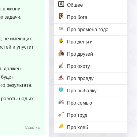
Общее
 в жизни.
ли задачи,
Про бога
Про времена года
х, не имеющих
Про деньги
остей и упустит
Про друзей
Про охоту
м, должен
 будет
Про правду
го результата.
Про рыбалку
 работы над их
Про семью
Про труд
Про хлеб
Ссылка