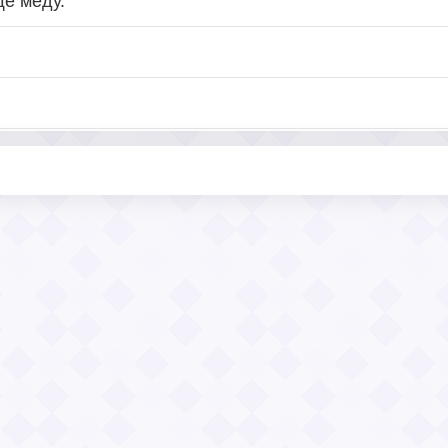
ще мёду.