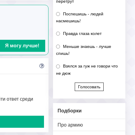
перетрут
Поспешишь - людей
насмешишь!
Правда глаза колет
Я могу лучше!
Меньше знаешь - лучше
спишь!
Взялся за гуж не говори что
не дюж
Голосовать
йти ответ среди
Подборки
Про армию