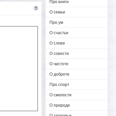
Про книги
О семье
Про ум
О счастье
О слове
О совести
О чистоте
О доброте
Про спорт
О смелости
О природе
О здоровье