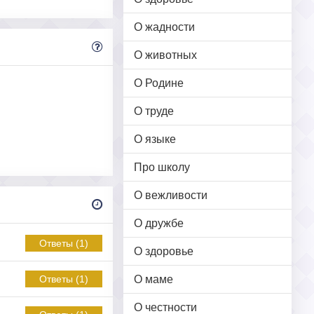
О жадности
О животных
О Родине
О труде
О языке
Про школу
О вежливости
О дружбе
Ответы (1)
О здоровье
О маме
Ответы (1)
О честности