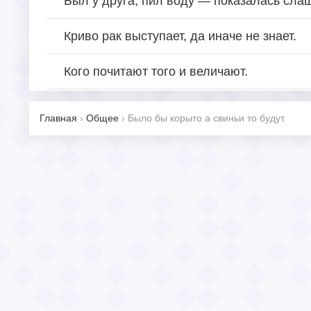
Был у друга, пил воду — показалась сла
Криво рак выступает, да иначе не знает.
Кого почитают того и величают.
Главная
›
Общее
›
Было бы корыто а свиньи то будут.