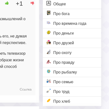
+1
Общее
Про бога
размышлений о
Про времена года
Про деньги
 его, не думая
й перспективе.
Про друзей
Про охоту
еть телевизор
 образе жизни
Про правду
ий способ
Про рыбалку
Про семью
Ссылка
Про труд
Про хлеб