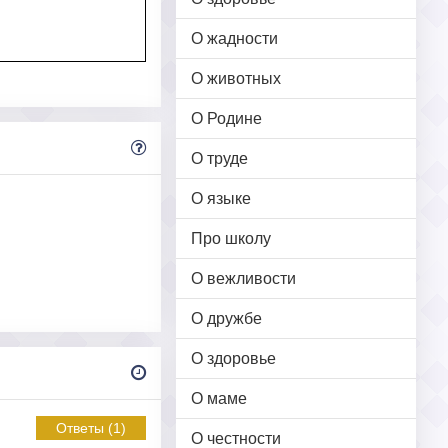
О жадности
О животных
О Родине
О труде
О языке
Про школу
О вежливости
О дружбе
О здоровье
О маме
Ответы (1)
О честности