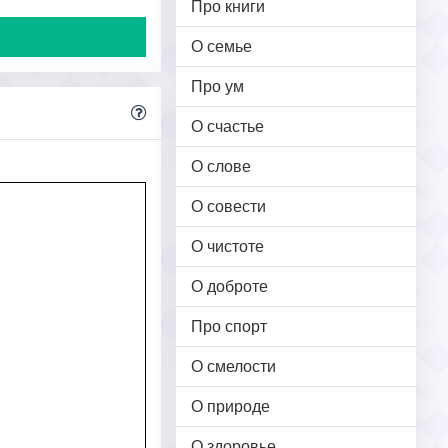
Про книги
О семье
Про ум
О счастье
О слове
О совести
О чистоте
О доброте
Про спорт
О смелости
О природе
О здоровье