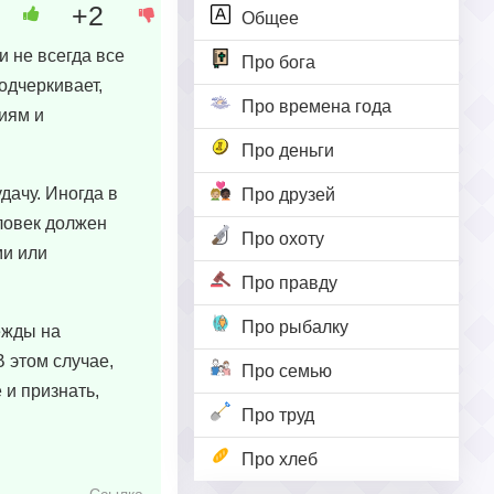
+2
Общее
и не всегда все
Про бога
одчеркивает,
Про времена года
иям и
Про деньги
дачу. Иногда в
Про друзей
ловек должен
Про охоту
ми или
Про правду
Про рыбалку
ежды на
 этом случае,
Про семью
 и признать,
Про труд
Про хлеб