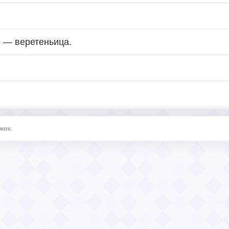
 — веретеньица.
жек.