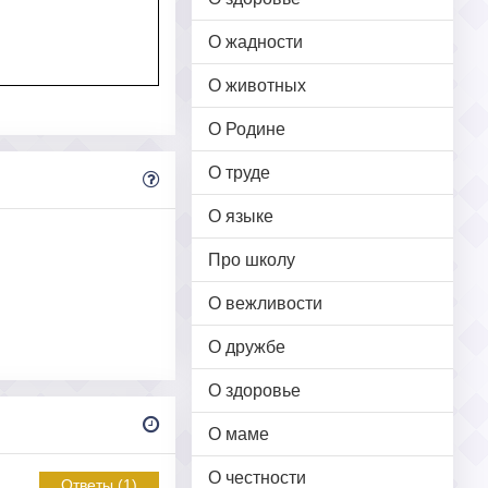
О жадности
О животных
О Родине
О труде
О языке
Про школу
О вежливости
О дружбе
О здоровье
О маме
О честности
Ответы (1)