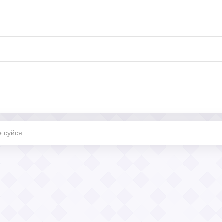
 суйся.