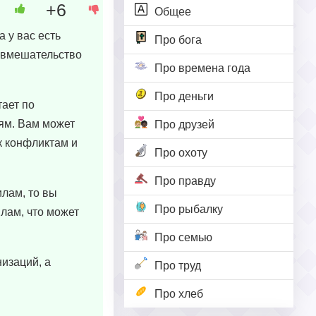
+6
Общее
 у вас есть
Про бога
е вмешательство
Про времена года
Про деньги
тает по
ям. Вам может
Про друзей
к конфликтам и
Про охоту
Про правду
илам, то вы
Про рыбалку
лам, что может
Про семью
низаций, а
Про труд
Про хлеб