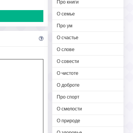
Про книги
О семье
Про ум
О счастье
О слове
О совести
О чистоте
О доброте
Про спорт
О смелости
О природе
О здоровье