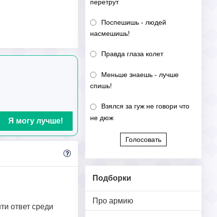
перетрут
Поспешишь - людей
насмешишь!
Правда глаза колет
Меньше знаешь - лучше
спишь!
Взялся за гуж не говори что
не дюж
Я могу лучше!
Голосовать
Подборки
Про армию
йти ответ среди