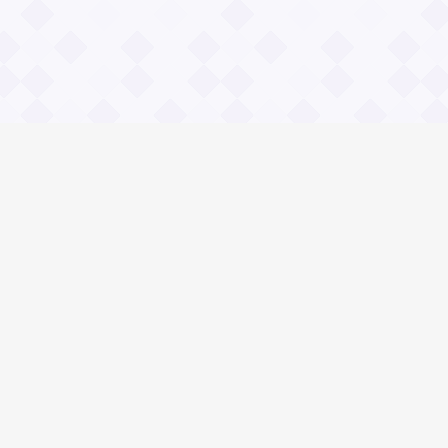
Социальные сети
древней философии. Аристотель.