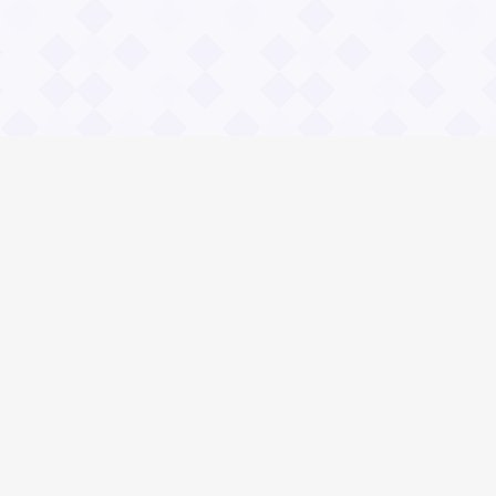
Общие вопросы
Зачем нужны и чему учат пословицы?
Правила сайта Значение пословиц
Реклама на сайте.
 «Сайт значение пословицы» Пословица - сохранившийся обломок 